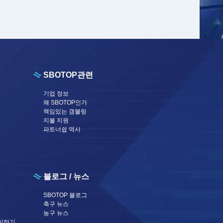
SBOTOP관련
기업 정보
왜 SBOTOP인가
책임있는 갬블링
지불 지원
파트너쉽 역사
블로그 / 뉴스
SBOTOP 블로그
축구 뉴스
농구 뉴스
이하기