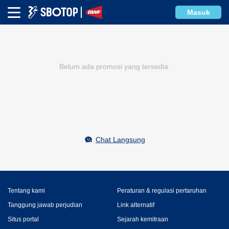
Masuk
Belum ada promosi yang tersedia.
Chat Langsung
Tentang kami
Peraturan & regulasi pertaruhan
Tanggung jawab perjudian
Link alternatif
Situs portal
Sejarah kemitraan