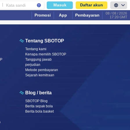
|
Daftar akun
Masuk
08 / 08 / 2026
Promosi
App
Pembayaran
17:20 GMT
Tentang SBOTOP
Tentang kami
Kenapa memilih SBOTOP
OP
Tanggung jawab
perjudian
Metode pembayaran
Sejarah kemitraan
Blog / berita
SBOTOP Blog
Berita sepak bola
Berita bola basket
a