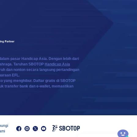
alam pasar Handicap Asia. Dengan lebih dari
olahraga. Taruhan SBOTOP
Handicap Asia
aruh dan nonton secara langsung pertandingan
uaraan EFL.
o yang menghibur. Daftar gratis di SBOTOP
k transfer bank dan e-wallet, memastikan
bungi
ami