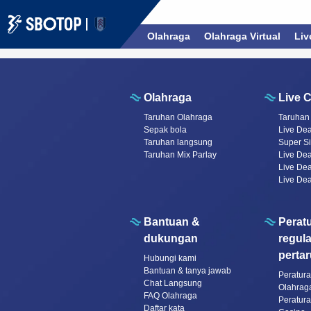
Error
Olahraga
Olahraga Virtual
Liv
It looks like something broke.
Olahraga
Live 
Taruhan Olahraga
Taruhan
Sepak bola
Live Dea
Taruhan langsung
Super S
Taruhan Mix Parlay
Live Dea
Live Dea
Live Dea
Bantuan &
Perat
dukungan
regula
perta
Hubungi kami
Bantuan & tanya jawab
Peratura
Chat Langsung
Olahrag
FAQ Olahraga
Peratura
Daftar kata